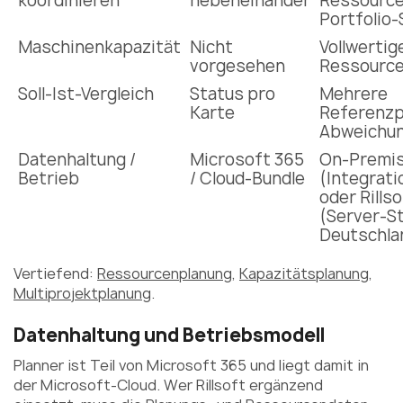
koordinieren
nebeneinander
Ressource
Portfolio-
Maschinenkapazität
Nicht
Vollwertig
vorgesehen
Ressourc
Soll-Ist-Vergleich
Status pro
Mehrere
Karte
Referenzp
Abweichun
Datenhaltung /
Microsoft 365
On-Premi
Betrieb
/ Cloud-Bundle
(Integrati
oder Rills
(Server-S
Deutschla
Vertiefend:
Ressourcenplanung
,
Kapazitätsplanung
,
Multiprojektplanung
.
Datenhaltung und Betriebsmodell
Planner ist Teil von Microsoft 365 und liegt damit in
der Microsoft-Cloud. Wer Rillsoft ergänzend