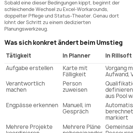
Sobald eine dieser Bedingungen kippt, beginnt der
schleichende Wechsel zu Excel-Workarounds,
doppelter Pflege und Status-Theater. Genau dort
lohnt der Schritt zu einem dedizierten
Planungswerkzeug.
Was sich konkret ändert beim Umstieg
Tätigkeit
In Planner
In Rillsof
Aufgabe erstellen
Karte mit
Vorgang mi
Fälligkeit
Aufwand, 
Verantwortlich
Person
Qualifikat
machen
zuweisen
definieren
aus Pool w
Engpässe erkennen
Manuell, im
Automati
Gespräch
berechnet,
markiert
Mehrere Projekte
Mehrere Pläne
Gemeinsa