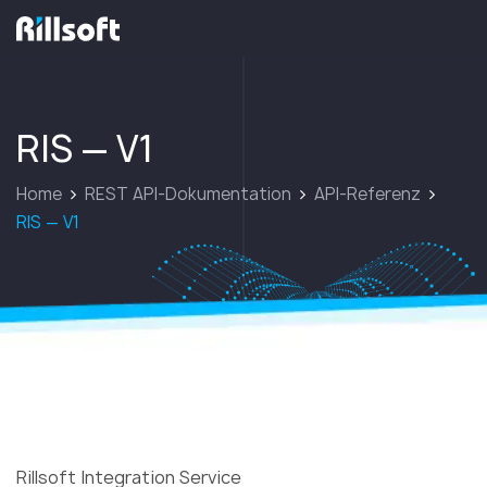
zur Hauptseite
RIS — V1
Home
REST API-Dokumentation
API-Referenz
RIS — V1
RIS — V1
Rillsoft Integration Service