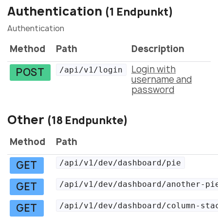
Authentication
(1 Endpunkt)
Authentication
Method
Path
Description
Login with
/api/v1/login
POST
username and
password
Other
(18 Endpunkte)
Method
Path
/api/v1/dev/dashboard/pie
GET
/api/v1/dev/dashboard/another-pi
GET
/api/v1/dev/dashboard/column-sta
GET