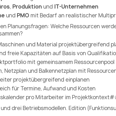
üros
,
Produktion
und
IT-Unternehmen
he
und
PMO
mit Bedarf an realistischer Mult
chen Planungsfragen: Welche Ressourcen werde
zusammen?
Maschinen und Material projektübergreifend p
d freie Kapazitäten auf Basis von Qualifikati
ektportfolio mit gemeinsamem Ressourcenpool
, Netzplan und Balkennetzplan mit Ressourc
eiter projektübergreifend einplanen
gleich für Termine, Aufwand und Kosten
tskalender pro Mitarbeiter im Projektkontext
und drei Betriebsmodellen. Edition (Funktion