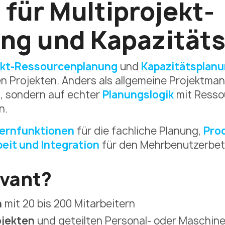
n
für Multiprojekt-
ng und Kapazität
ekt-Ressourcenplanung
und
Kapazitätsplan
n Projekten. Anders als allgemeine Projektman
 sondern auf echter
Planungslogik
mit Ressou
n.
ernfunktionen
für die fachliche Planung,
Pro
it und Integration
für den Mehrbenutzerbet
evant?
n
mit 20 bis 200 Mitarbeitern
ojekten
und geteilten Personal- oder Maschin