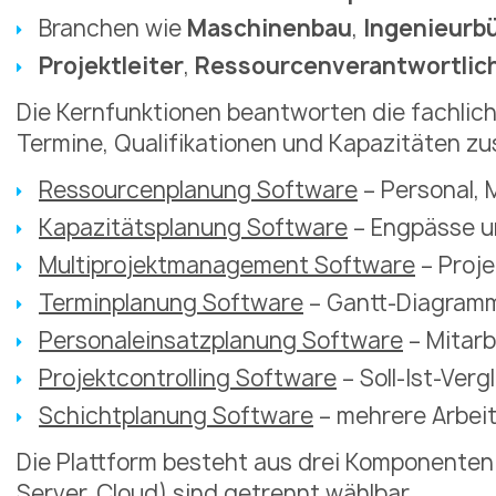
Branchen wie
Maschinenbau
,
Ingenieurb
Projektleiter
,
Ressourcenverantwortlic
Die Kernfunktionen beantworten die fachli
Termine, Qualifikationen und Kapazitäten 
Ressourcenplanung Software
– Personal, 
Kapazitätsplanung Software
– Engpässe un
Multiprojektmanagement Software
– Proj
Terminplanung Software
– Gantt-Diagramm
Personaleinsatzplanung Software
– Mitarb
Projektcontrolling Software
– Soll-Ist-Ver
Schichtplanung Software
– mehrere Arbei
Die Plattform besteht aus drei Komponenten 
Server, Cloud) sind getrennt wählbar.