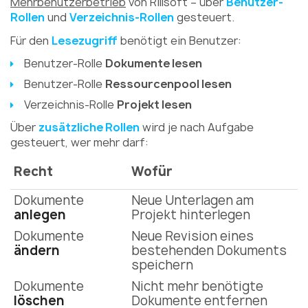
Mehrbenutzerbetrieb
von Rillsoft – über
Benutzer-
Rollen
und
Verzeichnis-Rollen
gesteuert.
Für den
Lesezugriff
benötigt ein Benutzer:
Benutzer-Rolle
Dokumente lesen
Benutzer-Rolle
Ressourcenpool lesen
Verzeichnis-Rolle
Projekt lesen
Über
zusätzliche Rollen
wird je nach Aufgabe
gesteuert, wer mehr darf:
Recht
Wofür
Dokumente
Neue Unterlagen am
anlegen
Projekt hinterlegen
Dokumente
Neue Revision eines
ändern
bestehenden Dokuments
speichern
Dokumente
Nicht mehr benötigte
löschen
Dokumente entfernen