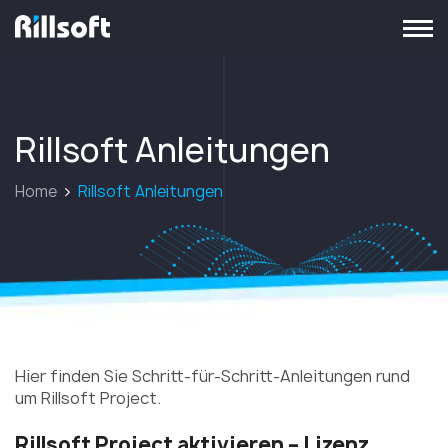
zur Hauptseite
Rillsoft
Anleitungen
Home
Rillsoft
Anleitungen
Hier finden Sie Schritt-für-Schritt-Anleitungen rund
um Rillsoft Project.
Rillsoft Project aktivieren – Lizenz